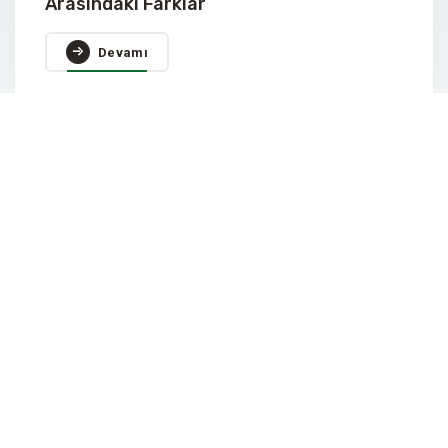
Arasındaki Farklar
Devamı
Anasayfa
Kurumsal
Politikalar
İletişim