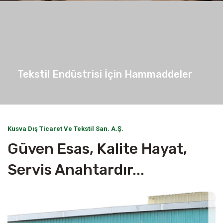
Tekstil Endüstrisi İçin Hammaddeler
Tekstil Endüstrisi İçin Hammaddeler
Tekstil Endüstrisi İçin Hammaddeler
Tekstil Endüstrisi İçin Hammaddeler
Tekstil Endüstrisi İçin Hammaddeler
Tekstil Endüstrisi İçin Hammaddeler
Tekstil Endüstrisi İçin Hammaddeler
Kusva Dış Ticaret Ve Tekstil San. A.Ş.
Güven Esas, Kalite Hayat,
Servis Anahtardır...